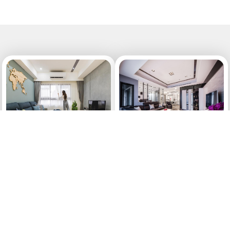
現代風
現代風
作品(405)-一抹莫蘭迪綠 輕
作品(357)-時尚機能 演繹簡
鬆愜意風
約空間概念