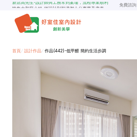
映象太和蘇小姐-從設計到裝潢都十分專業及盡責
免費諮
景安捷作陳小姐-專業團隊，設計到完工都有達到所求
超級F1歐小姐-設計跟材料的品質都很優質，建議實用
說明仔細流程順暢，注意施工上細節，施工團隊專業細心
毛胚屋裝修推薦，設計師與工務完美配合，效果非常滿意
【裝修貸款】最高200萬，50萬以下最快2小時核貸
春城越蔡先生-設計師溝通規劃完善，整體來說相當滿意
首頁
/
設計作品
/
作品(442)-低甲醛 簡約生活步調