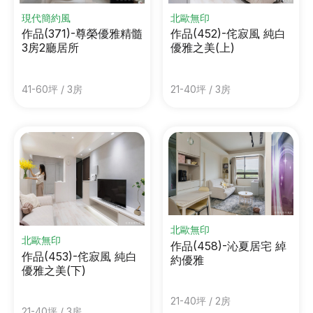
現代簡約風
北歐無印
作品(371)-尊榮優雅精髓
作品(452)-侘寂風 純白
3房2廳居所
優雅之美(上)
41-60坪 / 3房
21-40坪 / 3房
北歐無印
北歐無印
作品(458)-沁夏居宅 綽
作品(453)-侘寂風 純白
約優雅
優雅之美(下)
21-40坪 / 2房
21-40坪 / 3房