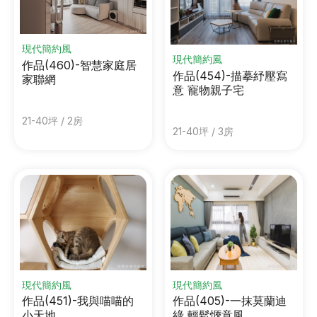
現代簡約風
現代簡約風
作品(460)-智慧家庭居
作品(454)-描摹紓壓寫
家聯網
意 寵物親子宅
21-40坪 / 2房
21-40坪 / 3房
現代簡約風
現代簡約風
作品(451)-我與喵喵的
作品(405)-一抹莫蘭迪
小天地
綠 輕鬆愜意風