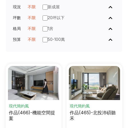
商業空間
電梯大樓
現況
不限
奢華風
獨棟透天
新成屋
其他風格
商業空間
舊翻新
坪數
不限
裝修前後
20坪以下
夾層設計
21-40坪
格局
不限
41-60坪
1房
61坪以上
2房
預算
不限
3房
50-100萬
3房以上
100-200萬
商業空間
200-300萬
300萬以上
現代簡約風
現代簡約風
作品(466)-機能空間提
作品(465)-北投沛碩聽
案
禾