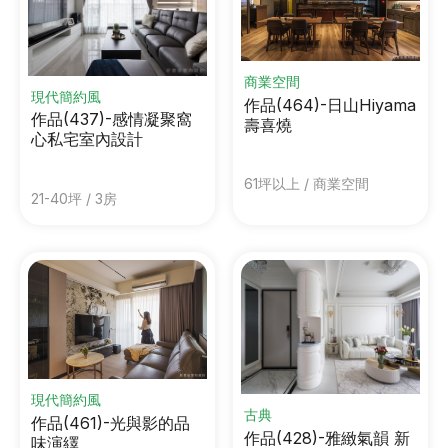
商業空間
現代簡約風
作品(464)-日山Hiyama
作品(437)-感情凝聚窩
壽喜燒
心私宅室內設計
61坪以上 / 商業空間
21-40坪 / 3房
現代簡約風
古典
作品(461)-光與影的品
作品(428)-雅緻氣韻 新
味演繹