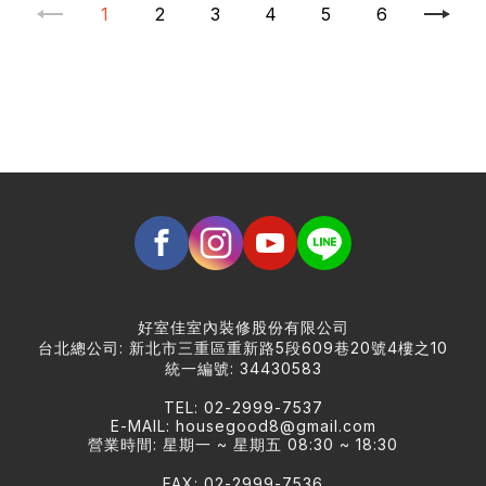
1
2
3
4
5
6
好室佳室內裝修股份有限公司
台北總公司: 新北市三重區重新路5段609巷20號4樓之10
統一編號: 34430583
TEL: 02-2999-7537
E-MAIL:
housegood8@gmail.com
營業時間: 星期一 ~ 星期五 08:30 ~ 18:30
FAX: 02-2999-7536