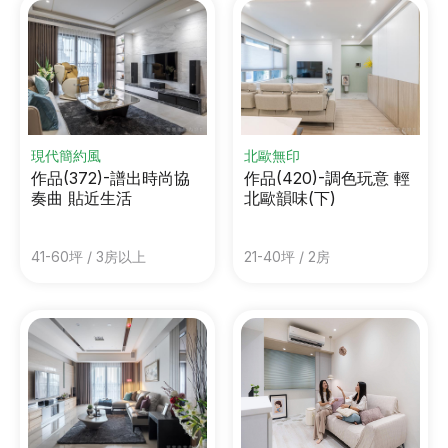
現代簡約風
北歐無印
作品(372)-譜出時尚協
作品(420)-調色玩意 輕
奏曲 貼近生活
北歐韻味(下)
41-60坪 / 3房以上
21-40坪 / 2房