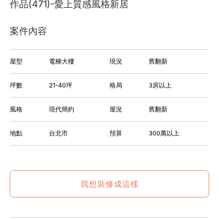
作品(471)-愛上質感風格新居
案件內容
屋型
電梯大樓
現況
舊翻新
坪數
21-40坪
格局
3房以上
風格
現代簡約
屋況
舊翻新
地點
台北市
預算
300萬以上
我想裝修成這樣