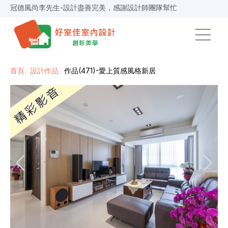
冠德風尚李先生-設計盡善完美，感謝設計師團隊幫忙
甲子園曾小姐-耐心貼心，紀設計師跟公務國欽真的好棒
漢寶之丘史先生-設計規劃出超越我所需的使用空間超棒
紐約上城鄭先生-溝通都很即時跟順暢，預算符合期待
台北京城陳小姐-感謝設計師隨時解決問題，案子很順利
新店高先生-設計師與工務常到案場，流程專業順利
映象太和蘇小姐-從設計到裝潢都十分專業及盡責
首頁
/
設計作品
/
作品(471)-愛上質感風格新居
景安捷作陳小姐-專業團隊，設計到完工都有達到所求
超級F1歐小姐-設計跟材料的品質都很優質，建議實用
說明仔細流程順暢，注意施工上細節，施工團隊專業細心
毛胚屋裝修推薦，設計師與工務完美配合，效果非常滿意
【裝修貸款】最高200萬，50萬以下最快2小時核貸
春城越蔡先生-設計師溝通規劃完善，整體來說相當滿意