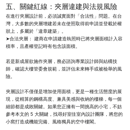
五、關鍵紅線：夾層違建與法規風險
在進行夾層設計前，必須誠實面對「合法性」問題。在台
灣，大多數的夾層增建若未在使照取得前申請並登載於權
狀上，多屬於「違章建築」。
➤合法夾層： 建商在申請建造執照時已將夾層面積計入容
積率，且產權登記時有包含該面積。
若是新成屋欲施作夾層，務必諮詢專業設計師與結構技
師，確認大樓管委會規範，並評估未來轉手或被檢舉的風
險。
夾層設計不僅僅是增加使用面積，更是一種生活態度的展
現，從精算的鋼構高度、兼具美感與收納的樓梯，每一個
細節都是成敗關鍵。如果您正擁有一間挑高的小宅，不妨
參考本文的 5 大關鍵，找尋好室佳室內設計團隊，將您的
小窩打造成機能完備、風格獨具的空中樓閣。