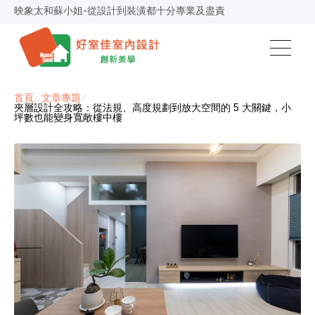
映象太和蘇小姐-從設計到裝潢都十分專業及盡責
景安捷作陳小姐-專業團隊，設計到完工都有達到所求
超級F1歐小姐-設計跟材料的品質都很優質，建議實用
說明仔細流程順暢，注意施工上細節，施工團隊專業細心
毛胚屋裝修推薦，設計師與工務完美配合，效果非常滿意
【裝修貸款】最高200萬，50萬以下最快2小時核貸
春城越蔡先生-設計師溝通規劃完善，整體來說相當滿意
首頁
/
文章專題
/
夾層設計全攻略：從法規、高度規劃到放大空間的 5 大關鍵，小
坪數也能變身寬敞樓中樓