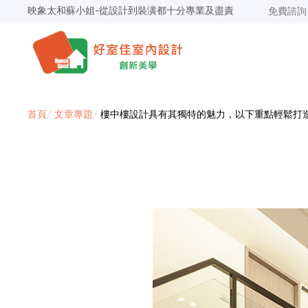
景安捷作陳小姐-專業團隊，設計到完工都有達到所求
免費諮
超級F1歐小姐-設計跟材料的品質都很優質，建議實用
說明仔細流程順暢，注意施工上細節，施工團隊專業細心
毛胚屋裝修推薦，設計師與工務完美配合，效果非常滿意
【裝修貸款】最高200萬，50萬以下最快2小時核貸
春城越蔡先生-設計師溝通規劃完善，整體來說相當滿意
首頁
/
文章專題
/
樓中樓設計具有其獨特的魅力，以下重點輕鬆打