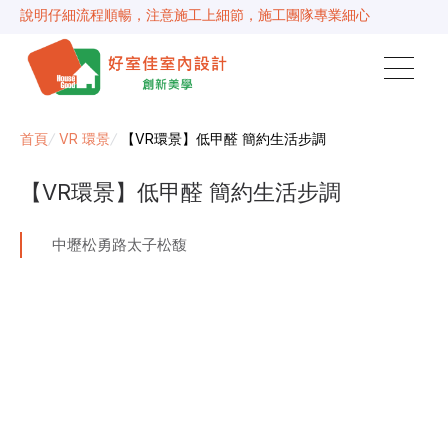
說明仔細流程順暢，注意施工上細節，施工團隊專業細心
毛胚屋裝修推薦，設計師與工務完美配合，效果非常滿意
【裝修貸款】最高200萬，50萬以下最快2小時核貸
春城越蔡先生-設計師溝通規劃完善，整體來說相當滿意
首頁
/
VR 環景
/
【VR環景】低甲醛 簡約生活步調
【VR環景】低甲醛 簡約生活步調
中壢松勇路太子松馥