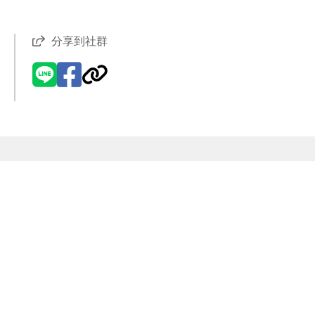
分享到社群
現代風
【VR環景】新潮設計
精品小宅