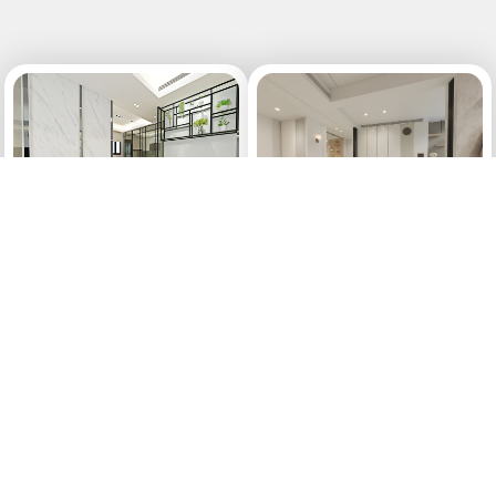
現代風
現代風
【VR環景】人寵共生的溫馨
【VR環景】新潮設計 精品
日常
小宅