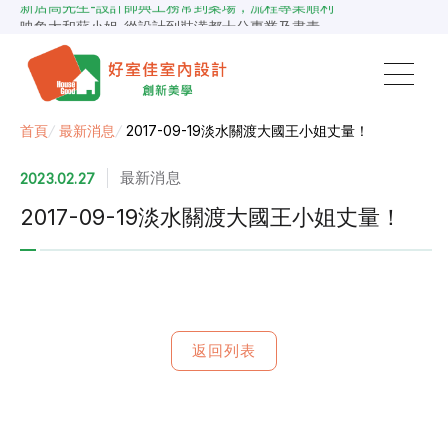
新店高先生-設計師與工務常到案場，流程專業順利
映象太和蘇小姐-從設計到裝潢都十分專業及盡責
景安捷作陳小姐-專業團隊，設計到完工都有達到所求
超級F1歐小姐-設計跟材料的品質都很優質，建議實用
說明仔細流程順暢，注意施工上細節，施工團隊專業細心
毛胚屋裝修推薦，設計師與工務完美配合，效果非常滿意
【裝修貸款】最高200萬，50萬以下最快2小時核貸
首頁
/
最新消息
/
2017-09-19淡水關渡大國王小姐丈量！
春城越蔡先生-設計師溝通規劃完善，整體來說相當滿意
最新消息
2023.02.27
2017-09-19淡水關渡大國王小姐丈量！
返回列表