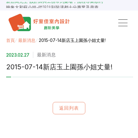
新店高先生-設計師與工務常到案場，流程專業順利
映象太和蘇小姐-從設計到裝潢都十分專業及盡責
景安捷作陳小姐-專業團隊，設計到完工都有達到所求
超級F1歐小姐-設計跟材料的品質都很優質，建議實用
說明仔細流程順暢，注意施工上細節，施工團隊專業細心
毛胚屋裝修推薦，設計師與工務完美配合，效果非常滿意
【裝修貸款】最高200萬，50萬以下最快2小時核貸
首頁
/
最新消息
/
2015-07-14新店玉上園孫小姐丈量!
春城越蔡先生-設計師溝通規劃完善，整體來說相當滿意
最新消息
2023.02.27
2015-07-14新店玉上園孫小姐丈量!
返回列表