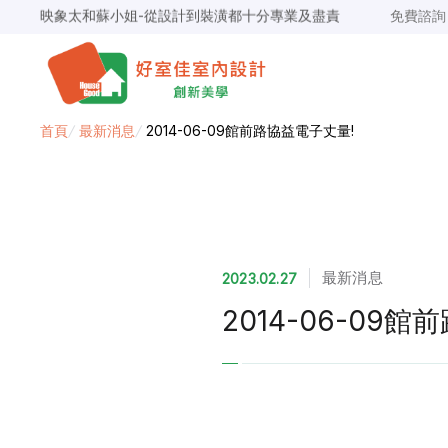
映象太和蘇小姐-從設計到裝潢都十分專業及盡責
免費諮
景安捷作陳小姐-專業團隊，設計到完工都有達到所求
超級F1歐小姐-設計跟材料的品質都很優質，建議實用
說明仔細流程順暢，注意施工上細節，施工團隊專業細心
毛胚屋裝修推薦，設計師與工務完美配合，效果非常滿意
【裝修貸款】最高200萬，50萬以下最快2小時核貸
首頁
/
最新消息
/
2014-06-09館前路協益電子丈量!
春城越蔡先生-設計師溝通規劃完善，整體來說相當滿意
最新消息
2023.02.27
2014-06-09