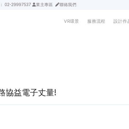
詢：
02-29997537
業主專區
聯絡我們
VR環景
服務流程
設計作
館前路協益電子丈量!