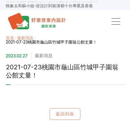
映象太和蘇小姐-從設計到裝潢都十分專業及盡責
景安捷作陳小姐-專業團隊，設計到完工都有達到所求
超級F1歐小姐-設計跟材料的品質都很優質，建議實用
說明仔細流程順暢，注意施工上細節，施工團隊專業細心
毛胚屋裝修推薦，設計師與工務完美配合，效果非常滿意
【裝修貸款】最高200萬，50萬以下最快2小時核貸
首頁
/
最新消息
/
春城越蔡先生-設計師溝通規劃完善，整體來說相當滿意
2021-07-23桃園市龜山區竹城甲子園翁公館丈量！
最新消息
2023.02.27
2021-07-23桃園市龜山區竹城甲子園翁
公館丈量！
返回列表