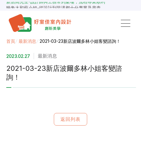
新店高先生-設計師與工務常到案場，流程專業順利
映象太和蘇小姐-從設計到裝潢都十分專業及盡責
景安捷作陳小姐-專業團隊，設計到完工都有達到所求
超級F1歐小姐-設計跟材料的品質都很優質，建議實用
說明仔細流程順暢，注意施工上細節，施工團隊專業細心
毛胚屋裝修推薦，設計師與工務完美配合，效果非常滿意
【裝修貸款】最高200萬，50萬以下最快2小時核貸
首頁
/
最新消息
/
2021-03-23新店波爾多林小姐客變諮詢！
春城越蔡先生-設計師溝通規劃完善，整體來說相當滿意
最新消息
2023.02.27
2021-03-23新店波爾多林小姐客變諮
詢！
返回列表