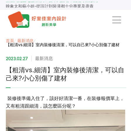
映象太和蘇小姐-從設計到裝潢都十分專業及盡責
景安捷作陳小姐-專業團隊，設計到完工都有達到所求
超級F1歐小姐-設計跟材料的品質都很優質，建議實用
說明仔細流程順暢，注意施工上細節，施工團隊專業細心
毛胚屋裝修推薦，設計師與工務完美配合，效果非常滿意
【裝修貸款】最高200萬，50萬以下最快2小時核貸
春城越蔡先生-設計師溝通規劃完善，整體來說相當滿意
首頁
/
最新消息
/
【粗清vs.細清】室內裝修後清潔，可以自己來?小心別傷了建材
最新消息
2023.02.27
【粗清vs.細清】室內裝修後清潔，可以自
己來?小心別傷了建材
裝修後準備入住了，該好好清潔一番，在裝修報價單上，
又有粗清跟細清，該怎麼區分呢？