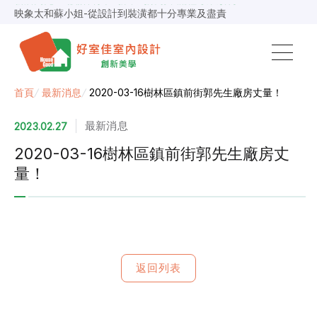
映象太和蘇小姐-從設計到裝潢都十分專業及盡責
景安捷作陳小姐-專業團隊，設計到完工都有達到所求
超級F1歐小姐-設計跟材料的品質都很優質，建議實用
說明仔細流程順暢，注意施工上細節，施工團隊專業細心
毛胚屋裝修推薦，設計師與工務完美配合，效果非常滿意
【裝修貸款】最高200萬，50萬以下最快2小時核貸
首頁
/
最新消息
/
2020-03-16樹林區鎮前街郭先生廠房丈量！
春城越蔡先生-設計師溝通規劃完善，整體來說相當滿意
最新消息
2023.02.27
2020-03-16樹林區鎮前街郭先生廠房丈
量！
返回列表