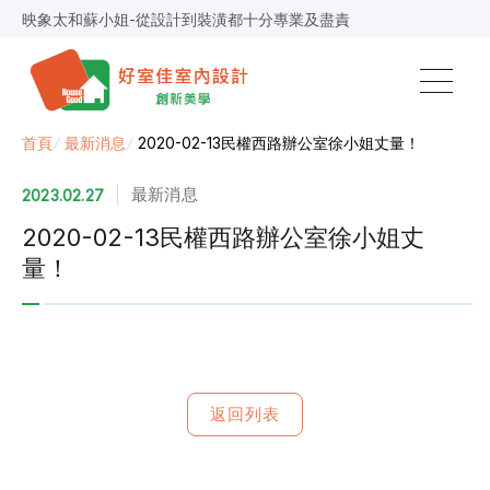
映象太和蘇小姐-從設計到裝潢都十分專業及盡責
景安捷作陳小姐-專業團隊，設計到完工都有達到所求
超級F1歐小姐-設計跟材料的品質都很優質，建議實用
說明仔細流程順暢，注意施工上細節，施工團隊專業細心
毛胚屋裝修推薦，設計師與工務完美配合，效果非常滿意
【裝修貸款】最高200萬，50萬以下最快2小時核貸
首頁
/
最新消息
/
2020-02-13民權西路辦公室徐小姐丈量！
春城越蔡先生-設計師溝通規劃完善，整體來說相當滿意
最新消息
2023.02.27
2020-02-13民權西路辦公室徐小姐丈
量！
返回列表