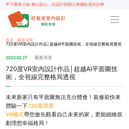
甲子園曾小姐-耐心貼心，紀設計師跟公務國欽真的好棒
漢寶之丘史先生-設計規劃出超越我所需的使用空間超棒
紐約上城鄭先生-溝通都很即時跟順暢，預算符合期待
台北京城陳小姐-感謝設計師隨時解決問題，案子很順利
新店高先生-設計師與工務常到案場，流程專業順利
映象太和蘇小姐-從設計到裝潢都十分專業及盡責
景安捷作陳小姐-專業團隊，設計到完工都有達到所求
首頁
/
最新消息
/
720度VR室內設計作品│超越AI平面圖技術，全視線完整格局透視
超級F1歐小姐-設計跟材料的品質都很優質，建議實用
說明仔細流程順暢，注意施工上細節，施工團隊專業細心
毛胚屋裝修推薦，設計師與工務完美配合，效果非常滿意
最新消息
2023.02.27
【裝修貸款】最高200萬，50萬以下最快2小時核貸
春城越蔡先生-設計師溝通規劃完善，整體來說相當滿意
720度VR室內設計作品│超越AI平面圖技
術，全視線完整格局透視
未來新家只有平面圖無法充分體會！裝修前快來
體驗一下
720度環景
VR模式
帶您搶先觀看自己未來的家，更能細緻規
劃理想幸福格局！