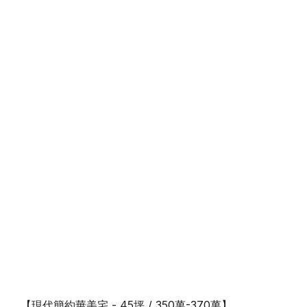
【現代簡約華美宅 - 45坪 / 350萬-370萬】