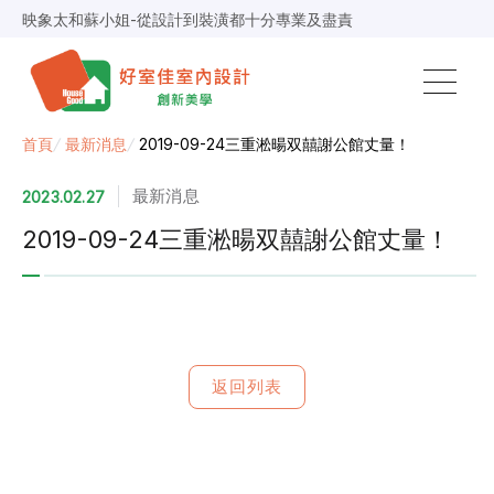
映象太和蘇小姐-從設計到裝潢都十分專業及盡責
景安捷作陳小姐-專業團隊，設計到完工都有達到所求
超級F1歐小姐-設計跟材料的品質都很優質，建議實用
說明仔細流程順暢，注意施工上細節，施工團隊專業細心
毛胚屋裝修推薦，設計師與工務完美配合，效果非常滿意
【裝修貸款】最高200萬，50萬以下最快2小時核貸
首頁
/
最新消息
/
2019-09-24三重淞暘双囍謝公館丈量！
春城越蔡先生-設計師溝通規劃完善，整體來說相當滿意
最新消息
2023.02.27
2019-09-24三重淞暘双囍謝公館丈量！
返回列表