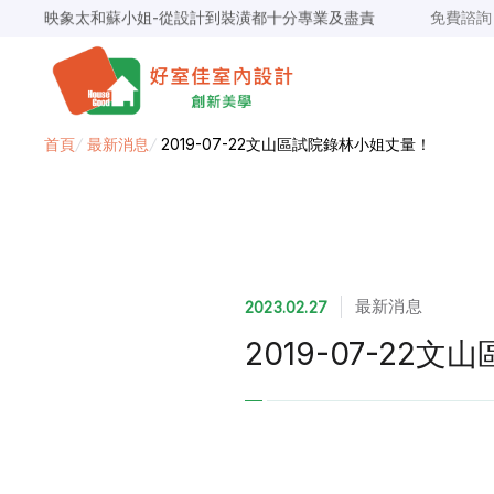
映象太和蘇小姐-從設計到裝潢都十分專業及盡責
免費諮
景安捷作陳小姐-專業團隊，設計到完工都有達到所求
超級F1歐小姐-設計跟材料的品質都很優質，建議實用
說明仔細流程順暢，注意施工上細節，施工團隊專業細心
毛胚屋裝修推薦，設計師與工務完美配合，效果非常滿意
【裝修貸款】最高200萬，50萬以下最快2小時核貸
首頁
/
最新消息
/
2019-07-22文山區試院錄林小姐丈量！
春城越蔡先生-設計師溝通規劃完善，整體來說相當滿意
最新消息
2023.02.27
2019-07-22