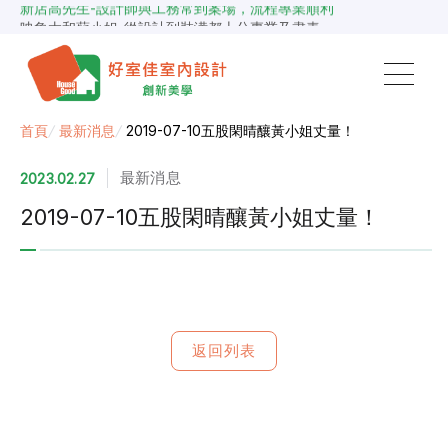
新店高先生-設計師與工務常到案場，流程專業順利
映象太和蘇小姐-從設計到裝潢都十分專業及盡責
景安捷作陳小姐-專業團隊，設計到完工都有達到所求
超級F1歐小姐-設計跟材料的品質都很優質，建議實用
說明仔細流程順暢，注意施工上細節，施工團隊專業細心
毛胚屋裝修推薦，設計師與工務完美配合，效果非常滿意
【裝修貸款】最高200萬，50萬以下最快2小時核貸
首頁
/
最新消息
/
2019-07-10五股閑晴釀黃小姐丈量！
春城越蔡先生-設計師溝通規劃完善，整體來說相當滿意
最新消息
2023.02.27
2019-07-10五股閑晴釀黃小姐丈量！
返回列表