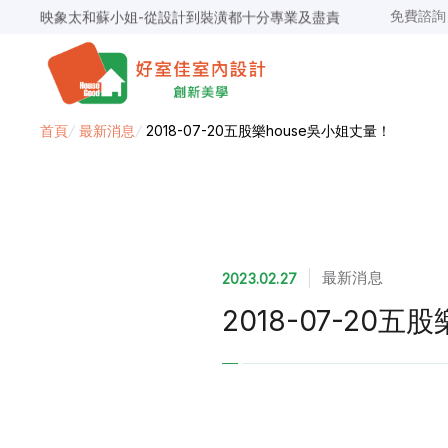
映象太和蘇小姐-從設計到裝潢都十分專業及盡責
免費諮
景安捷作陳小姐-專業團隊，設計到完工都有達到所求
超級F1歐小姐-設計跟材料的品質都很優質，建議實用
說明仔細流程順暢，注意施工上細節，施工團隊專業細心
毛胚屋裝修推薦，設計師與工務完美配合，效果非常滿意
【裝修貸款】最高200萬，50萬以下最快2小時核貸
首頁
/
最新消息
/
2018-07-20五股樂house吳小姐丈量！
春城越蔡先生-設計師溝通規劃完善，整體來說相當滿意
最新消息
2023.02.27
2018-07-20五