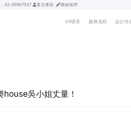
詢：
02-29997537
業主專區
聯絡我們
VR環景
服務流程
設計作
股樂house吳小姐丈量！