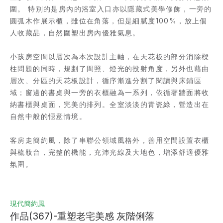
圍。 特別的是房內的浴室入口亦以隱藏式美學修飾，一旁的
圓弧木作展示櫃，雖位在角落，但是細膩度100%，放上個
人收藏品，自然圍塑出房內優雅氣息。
小孩房空間以層次為本次設計主軸，在天花板的部分消除樑
柱問題的同時，規劃了間照、燈光的投射角度，另外也藉由
層次、分區的天花板設計，循序漸進分割了閱讀與床鋪區
域；窗邊的書桌與一旁的衣櫃融為一系列，依循著牆面將收
納書櫃與桌面，完美的排列。全室淡淡的青瓷綠，營造出在
自然中般的愜意情境。
客房走簡約風，除了串聯公領域風格外，善用空間設置衣櫃
與梳妝台，完整的機能，充沛光線及大地色，增添舒適優雅
氛圍。 
現代簡約風
作品(367)-重塑老宅美感 灰階俐落