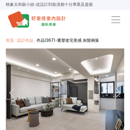
映象太和蘇小姐-從設計到裝潢都十分專業及盡責
景安捷作陳小姐-專業團隊，設計到完工都有達到所求
超級F1歐小姐-設計跟材料的品質都很優質，建議實用
說明仔細流程順暢，注意施工上細節，施工團隊專業細心
毛胚屋裝修推薦，設計師與工務完美配合，效果非常滿意
【裝修貸款】最高200萬，50萬以下最快2小時核貸
春城越蔡先生-設計師溝通規劃完善，整體來說相當滿意
首頁
/
設計作品
/
作品(367)-重塑老宅美感 灰階俐落