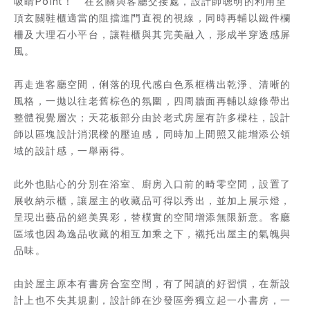
吸睛Point！　在玄關與客廳交接處，設計師聰明的利用至
頂玄關鞋櫃適當的阻擋進門直視的視線，同時再輔以鐵件欄
柵及大理石小平台，讓鞋櫃與其完美融入，形成半穿透感屏
風。
再走進客廳空間，俐落的現代感白色系框構出乾淨、清晰的
風格，一拋以往老舊棕色的氛圍，四周牆面再輔以線條帶出
整體視覺層次；天花板部分由於老式房屋有許多樑柱，設計
師以區塊設計消泯樑的壓迫感，同時加上間照又能增添公領
域的設計感，一舉兩得。
此外也貼心的分別在浴室、廚房入口前的畸零空間，設置了
展收納示櫃，讓屋主的收藏品可得以秀出，並加上展示燈，
呈現出藝品的絕美異彩，替樸實的空間增添無限新意。客廳
區域也因為逸品收藏的相互加乘之下，襯托出屋主的氣魄與
品味。
由於屋主原本有書房合室空間，有了閱讀的好習慣，在新設
計上也不失其規劃，設計師在沙發區旁獨立起一小書房，一