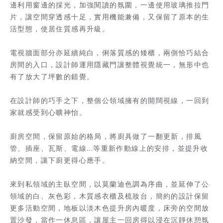
邊利用窗邊的採光，加強閱讀的氛圍，一邊使用玻璃推拉門
片，讓空間穿透感十足，實用機能兼備，又保留了原本的生
活型態，使居住質感再升級。
電視牆面部分亦延續純白，俐落質感的矮櫃，兩側恰巧結合
房間的入口，設計師運用隱藏門讓整體視覺統一，無形中也
有了放大了坪數的錯覺。
在設計師的巧手之下，整個公領域擁有的開闊視線，一回到
家就感受到心曠神怡。
廚房空間，保留原始的格局，將廚具做了一翻更新，排風
管、插座、瓦斯、電線...等重新作動線上的安排，並提升收
納空間，讓下廚更得心應手。
來到私領域的主臥空間，以莫蘭迪色調為序曲，並延伸了公
領域的白、灰色彩，木質感衣櫃及梳妝台，簡約的設計保留
更多活動空間，地板以淡木色提升房內暖度，床旁的空間放
置沙發，當作一休息區，讓屋主一回房得以浸在沉靜休憩氛