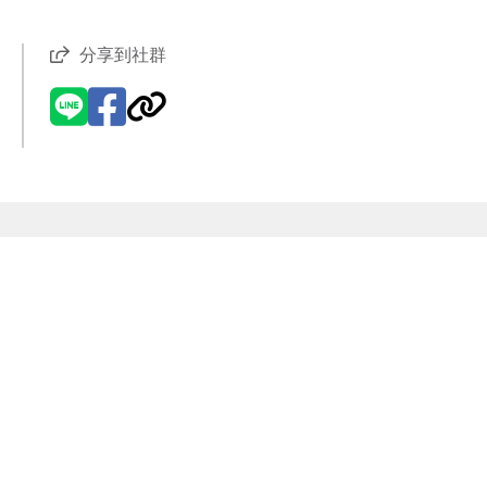
分享到社群
現代風
現代風
【VR環景】人寵共生的溫馨日
【VR環景】溫馨小家庭空間