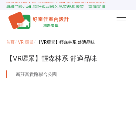
超級F1歐小姐-設計跟材料的品質都很優質，建議實用
說明仔細流程順暢，注意施工上細節，施工團隊專業細心
毛胚屋裝修推薦，設計師與工務完美配合，效果非常滿意
【裝修貸款】最高200萬，50萬以下最快2小時核貸
春城越蔡先生-設計師溝通規劃完善，整體來說相當滿意
首頁
/
VR 環景
/
【VR環景】輕森林系 舒適品味
【VR環景】輕森林系 舒適品味
新莊富貴路聯合公園