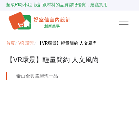
超級F1歐小姐-設計跟材料的品質都很優質，建議實用
說明仔細流程順暢，注意施工上細節，施工團隊專業細心
毛胚屋裝修推薦，設計師與工務完美配合，效果非常滿意
【裝修貸款】最高200萬，50萬以下最快2小時核貸
春城越蔡先生-設計師溝通規劃完善，整體來說相當滿意
首頁
/
VR 環景
/
【VR環景】輕量簡約 人文風尚
【VR環景】輕量簡約 人文風尚
泰山全興路碧瑤一品