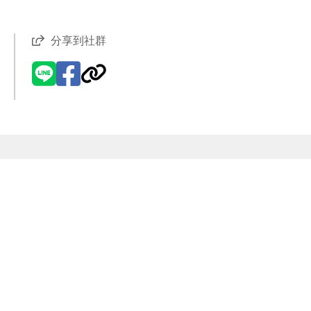
分享到社群
現代風
【VR環景】新潮設計
精品小宅