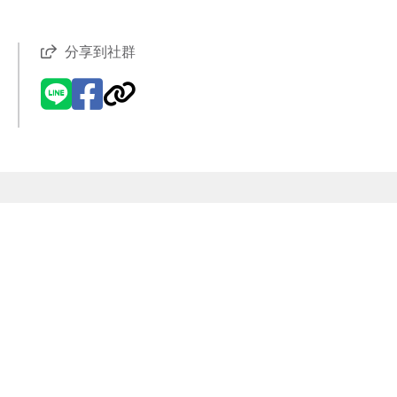
分享到社群
現代風
【VR環景】新潮設計
精品小宅