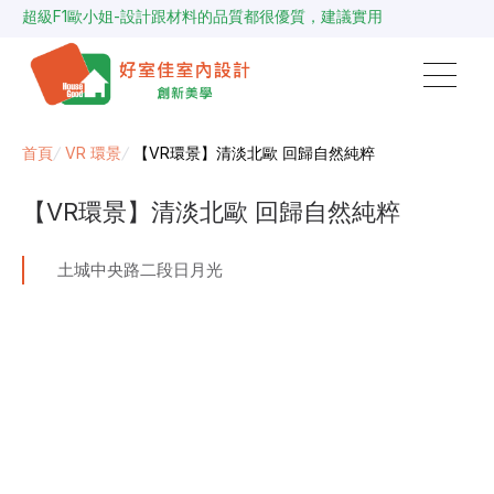
超級F1歐小姐-設計跟材料的品質都很優質，建議實用
說明仔細流程順暢，注意施工上細節，施工團隊專業細心
毛胚屋裝修推薦，設計師與工務完美配合，效果非常滿意
【裝修貸款】最高200萬，50萬以下最快2小時核貸
春城越蔡先生-設計師溝通規劃完善，整體來說相當滿意
首頁
/
VR 環景
/
【VR環景】清淡北歐 回歸自然純粹
【VR環景】清淡北歐 回歸自然純粹
土城中央路二段日月光