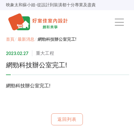
映象太和蘇小姐-從設計到裝潢都十分專業及盡責
景安捷作陳小姐-專業團隊，設計到完工都有達到所求
超級F1歐小姐-設計跟材料的品質都很優質，建議實用
說明仔細流程順暢，注意施工上細節，施工團隊專業細心
毛胚屋裝修推薦，設計師與工務完美配合，效果非常滿意
【裝修貸款】最高200萬，50萬以下最快2小時核貸
首頁
/
最新消息
/
網勁科技辦公室完工!
春城越蔡先生-設計師溝通規劃完善，整體來說相當滿意
重大工程
2023.02.27
網勁科技辦公室完工!
網勁科技辦公室完工!
返回列表