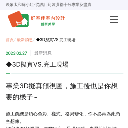
映象太和蘇小姐-從設計到裝潢都十分專業及盡責
景安捷作陳小姐-專業團隊，設計到完工都有達到所求
超級F1歐小姐-設計跟材料的品質都很優質，建議實用
說明仔細流程順暢，注意施工上細節，施工團隊專業細心
毛胚屋裝修推薦，設計師與工務完美配合，效果非常滿意
【裝修貸款】最高200萬，50萬以下最快2小時核貸
春城越蔡先生-設計師溝通規劃完善，整體來說相當滿意
首頁
/
最新消息
/
◆3D擬真VS.完工現場
最新消息
2023.02.27
◆3D擬真VS.完工現場
專業3D擬真預視圖，施工後也是你想
要的樣子~
施工前總是煩心色彩、樣式、格局變化，你不必再為此憑
空想像。