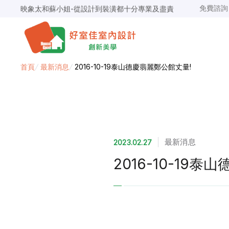
映象太和蘇小姐-從設計到裝潢都十分專業及盡責
免費諮
景安捷作陳小姐-專業團隊，設計到完工都有達到所求
超級F1歐小姐-設計跟材料的品質都很優質，建議實用
說明仔細流程順暢，注意施工上細節，施工團隊專業細心
毛胚屋裝修推薦，設計師與工務完美配合，效果非常滿意
【裝修貸款】最高200萬，50萬以下最快2小時核貸
首頁
/
最新消息
/
2016-10-19泰山德慶翡麗鄭公館丈量!
春城越蔡先生-設計師溝通規劃完善，整體來說相當滿意
最新消息
2023.02.27
2016-10-19