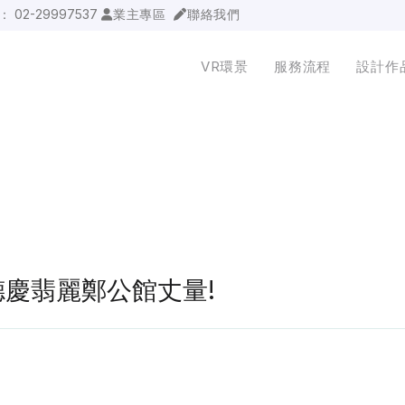
詢：
02-29997537
業主專區
聯絡我們
VR環景
服務流程
設計作
泰山德慶翡麗鄭公館丈量!