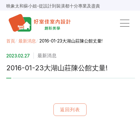
映象太和蘇小姐-從設計到裝潢都十分專業及盡責
景安捷作陳小姐-專業團隊，設計到完工都有達到所求
超級F1歐小姐-設計跟材料的品質都很優質，建議實用
說明仔細流程順暢，注意施工上細節，施工團隊專業細心
毛胚屋裝修推薦，設計師與工務完美配合，效果非常滿意
【裝修貸款】最高200萬，50萬以下最快2小時核貸
首頁
/
最新消息
/
2016-01-23大湖山莊陳公館丈量!
春城越蔡先生-設計師溝通規劃完善，整體來說相當滿意
最新消息
2023.02.27
2016-01-23大湖山莊陳公館丈量!
返回列表