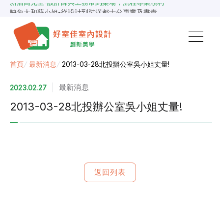
新店高先生-設計師與工務常到案場，流程專業順利
映象太和蘇小姐-從設計到裝潢都十分專業及盡責
景安捷作陳小姐-專業團隊，設計到完工都有達到所求
超級F1歐小姐-設計跟材料的品質都很優質，建議實用
說明仔細流程順暢，注意施工上細節，施工團隊專業細心
毛胚屋裝修推薦，設計師與工務完美配合，效果非常滿意
【裝修貸款】最高200萬，50萬以下最快2小時核貸
首頁
/
最新消息
/
2013-03-28北投辦公室吳小姐丈量!
春城越蔡先生-設計師溝通規劃完善，整體來說相當滿意
最新消息
2023.02.27
2013-03-28北投辦公室吳小姐丈量!
返回列表