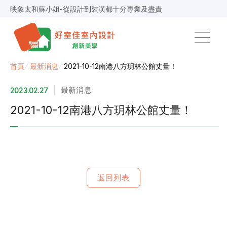
映象太和蘇小姐-從設計到裝潢都十分專業及盡責
景安捷作陳小姐-專業團隊，設計到完工都有達到所求
超級F1歐小姐-設計跟材料的品質都很優質，建議實用
說明仔細流程順暢，注意施工上細節，施工團隊專業細心
毛胚屋裝修推薦，設計師與工務完美配合，效果非常滿意
【裝修貸款】最高200萬，50萬以下最快2小時核貸
首頁
/
最新消息
/
2021-10-12南港八方玥林公館丈量！
春城越蔡先生-設計師溝通規劃完善，整體來說相當滿意
最新消息
2023.02.27
2021-10-12南港八方玥林公館丈量！
返回列表