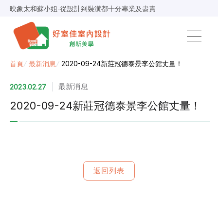
映象太和蘇小姐-從設計到裝潢都十分專業及盡責
景安捷作陳小姐-專業團隊，設計到完工都有達到所求
超級F1歐小姐-設計跟材料的品質都很優質，建議實用
說明仔細流程順暢，注意施工上細節，施工團隊專業細心
毛胚屋裝修推薦，設計師與工務完美配合，效果非常滿意
【裝修貸款】最高200萬，50萬以下最快2小時核貸
首頁
/
最新消息
/
2020-09-24新莊冠德泰景李公館丈量！
春城越蔡先生-設計師溝通規劃完善，整體來說相當滿意
最新消息
2023.02.27
2020-09-24新莊冠德泰景李公館丈量！
返回列表