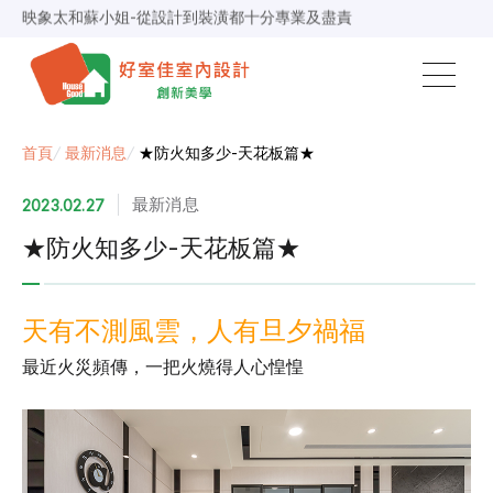
映象太和蘇小姐-從設計到裝潢都十分專業及盡責
景安捷作陳小姐-專業團隊，設計到完工都有達到所求
超級F1歐小姐-設計跟材料的品質都很優質，建議實用
說明仔細流程順暢，注意施工上細節，施工團隊專業細心
毛胚屋裝修推薦，設計師與工務完美配合，效果非常滿意
【裝修貸款】最高200萬，50萬以下最快2小時核貸
春城越蔡先生-設計師溝通規劃完善，整體來說相當滿意
首頁
/
最新消息
/
★防火知多少-天花板篇★
最新消息
2023.02.27
★防火知多少-天花板篇★
天有不測風雲，人有旦夕禍福
最近火災頻傳，一把火燒得人心惶惶