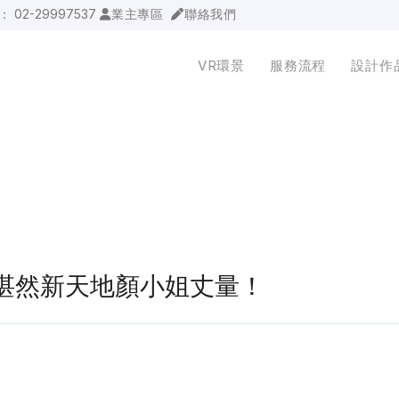
詢：
02-29997537
業主專區
聯絡我們
VR環景
服務流程
設計作
2板橋湛然新天地顏小姐丈量！