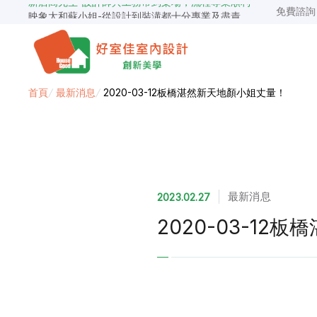
免費諮
映象太和蘇小姐-從設計到裝潢都十分專業及盡責
景安捷作陳小姐-專業團隊，設計到完工都有達到所求
超級F1歐小姐-設計跟材料的品質都很優質，建議實用
說明仔細流程順暢，注意施工上細節，施工團隊專業細心
毛胚屋裝修推薦，設計師與工務完美配合，效果非常滿意
【裝修貸款】最高200萬，50萬以下最快2小時核貸
首頁
/
最新消息
/
2020-03-12板橋湛然新天地顏小姐丈量！
春城越蔡先生-設計師溝通規劃完善，整體來說相當滿意
最新消息
2023.02.27
2020-03-1