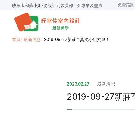
免費諮
映象太和蘇小姐-從設計到裝潢都十分專業及盡責
景安捷作陳小姐-專業團隊，設計到完工都有達到所求
超級F1歐小姐-設計跟材料的品質都很優質，建議實用
說明仔細流程順暢，注意施工上細節，施工團隊專業細心
毛胚屋裝修推薦，設計師與工務完美配合，效果非常滿意
【裝修貸款】最高200萬，50萬以下最快2小時核貸
首頁
/
最新消息
/
2019-09-27新莊至真沈小姐丈量！
春城越蔡先生-設計師溝通規劃完善，整體來說相當滿意
最新消息
2023.02.27
2019-09-27