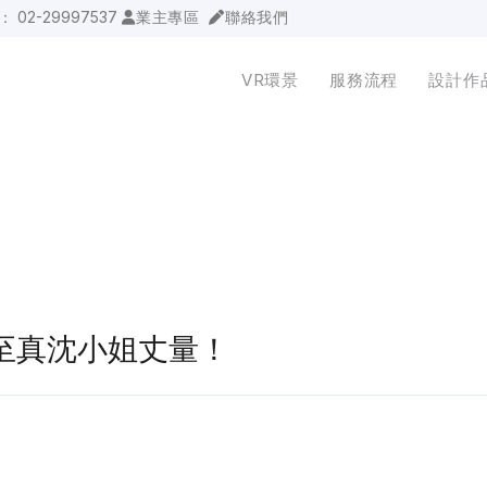
詢：
02-29997537
業主專區
聯絡我們
VR環景
服務流程
設計作
新莊至真沈小姐丈量！