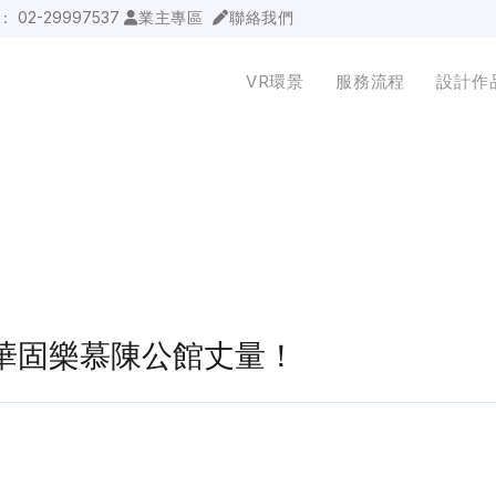
詢：
02-29997537
業主專區
聯絡我們
VR環景
服務流程
設計作
台北華固樂慕陳公館丈量！