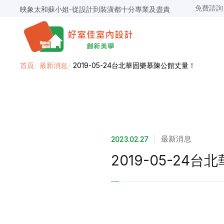
免費諮
映象太和蘇小姐-從設計到裝潢都十分專業及盡責
景安捷作陳小姐-專業團隊，設計到完工都有達到所求
超級F1歐小姐-設計跟材料的品質都很優質，建議實用
說明仔細流程順暢，注意施工上細節，施工團隊專業細心
毛胚屋裝修推薦，設計師與工務完美配合，效果非常滿意
【裝修貸款】最高200萬，50萬以下最快2小時核貸
首頁
/
最新消息
/
2019-05-24台北華固樂慕陳公館丈量！
春城越蔡先生-設計師溝通規劃完善，整體來說相當滿意
最新消息
2023.02.27
2019-05-24