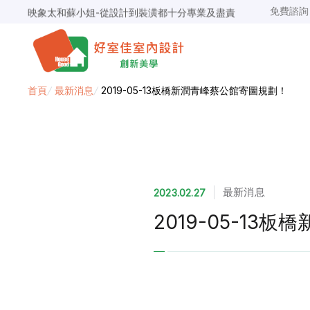
免費諮
映象太和蘇小姐-從設計到裝潢都十分專業及盡責
景安捷作陳小姐-專業團隊，設計到完工都有達到所求
超級F1歐小姐-設計跟材料的品質都很優質，建議實用
說明仔細流程順暢，注意施工上細節，施工團隊專業細心
毛胚屋裝修推薦，設計師與工務完美配合，效果非常滿意
【裝修貸款】最高200萬，50萬以下最快2小時核貸
首頁
/
最新消息
/
2019-05-13板橋新潤青峰蔡公館寄圖規劃！
春城越蔡先生-設計師溝通規劃完善，整體來說相當滿意
最新消息
2023.02.27
2019-05-1