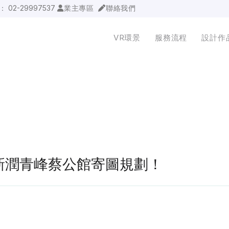
詢：
02-29997537
業主專區
聯絡我們
VR環景
服務流程
設計作
3板橋新潤青峰蔡公館寄圖規劃！