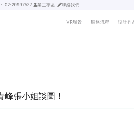
詢：
02-29997537
業主專區
聯絡我們
VR環景
服務流程
設計作
板橋青峰張小姐談圖！