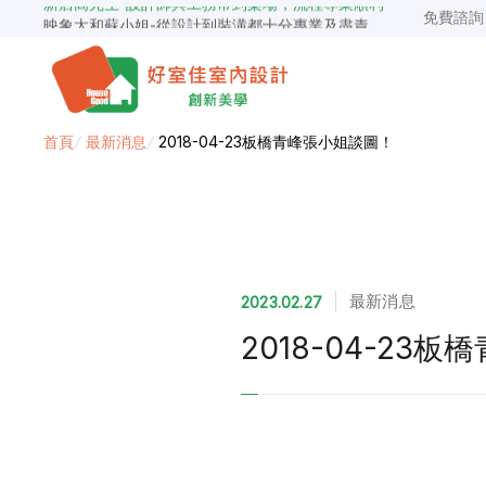
免費諮
映象太和蘇小姐-從設計到裝潢都十分專業及盡責
景安捷作陳小姐-專業團隊，設計到完工都有達到所求
超級F1歐小姐-設計跟材料的品質都很優質，建議實用
說明仔細流程順暢，注意施工上細節，施工團隊專業細心
毛胚屋裝修推薦，設計師與工務完美配合，效果非常滿意
【裝修貸款】最高200萬，50萬以下最快2小時核貸
首頁
/
最新消息
/
2018-04-23板橋青峰張小姐談圖！
春城越蔡先生-設計師溝通規劃完善，整體來說相當滿意
最新消息
2023.02.27
2018-04-23