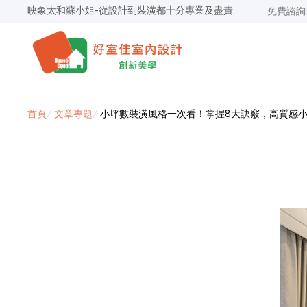
景安捷作陳小姐-專業團隊，設計到完工都有達到所求
免費諮
超級F1歐小姐-設計跟材料的品質都很優質，建議實用
說明仔細流程順暢，注意施工上細節，施工團隊專業細心
毛胚屋裝修推薦，設計師與工務完美配合，效果非常滿意
【裝修貸款】最高200萬，50萬以下最快2小時核貸
春城越蔡先生-設計師溝通規劃完善，整體來說相當滿意
首頁
/
文章專題
/
小坪數裝潢風格一次看！掌握8大訣竅，高質感